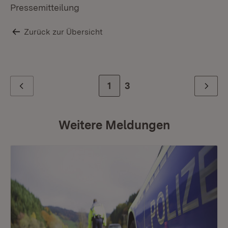
Pressemitteilung
Zurück zur Übersicht
Zur Seite
1
Zur letzten Seite
3
Zurück
Weiter
Weitere Meldungen