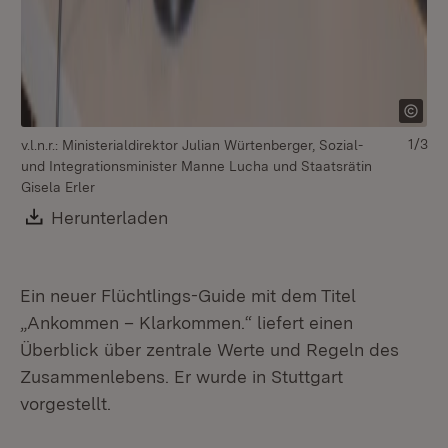
1/3
v.l.n.r.: Ministerialdirektor Julian Würtenberger, Sozial-
und Integrationsminister Manne Lucha und Staatsrätin
Gisela Erler
Download:
Herunterladen
(Öffnet in neuem Fenster)
Ein neuer Flüchtlings-Guide mit dem Titel
„Ankommen – Klarkommen.“ liefert einen
Überblick über zentrale Werte und Regeln des
Zusammenlebens. Er wurde in Stuttgart
vorgestellt.
Sta