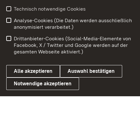
Youtube
Technisch notwendige Cookies
Analyse-Cookies (Die Daten werden ausschließlich
Zum 
anonymisiert verarbeitet.)
Impressum
Kontakt
Drittanbieter-Cookies (Social-Media-Elemente von
Benutzungshinweise
Barrierefreiheit
Facebook, X / Twitter und Google werden auf der
gesamten Webseite aktiviert.)
Datenschutz
Cookies
Alle akzeptieren
Auswahl bestätigen
Notwendige akzeptieren
Link zum Landesportal