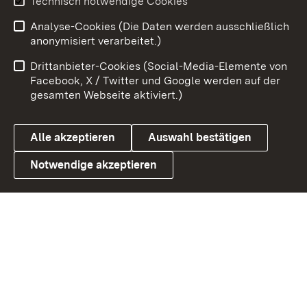
Technisch notwendige Cookies
Analyse-Cookies (Die Daten werden ausschließlich
Zum 
anonymisiert verarbeitet.)
Impressum
Kontakt
Drittanbieter-Cookies (Social-Media-Elemente von
Benutzungshinweise
Barrierefreiheit
Facebook, X / Twitter und Google werden auf der
gesamten Webseite aktiviert.)
Datenschutz
Cookies
Alle akzeptieren
Auswahl bestätigen
Notwendige akzeptieren
Link zum Landesportal