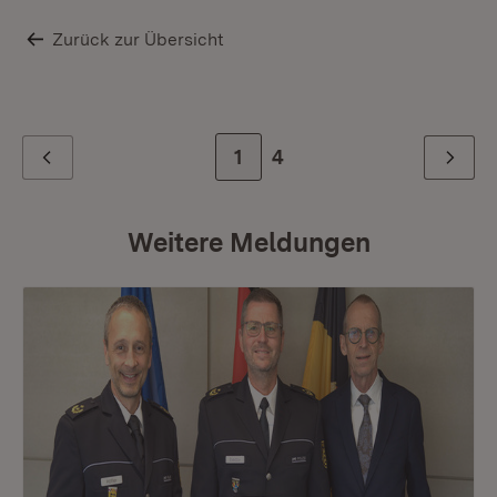
Zurück zur Übersicht
Zur Seite
1
Zur letzten Seite
4
Zurück
Weiter
Weitere Meldungen