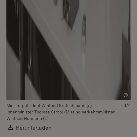
1/4
Ministerpräsident Winfried Kretschmann (r.),
Mi
Innenminister Thomas Strobl (M.) und Verkehrsminister
In
Winfried Hermann (l.)
Wi
Download:
Herunterladen
(Öffnet in neuem Fenster)