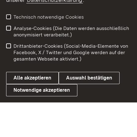
X / Twitter
Youtube
Technisch notwendige Cookies
Analyse-Cookies (Die Daten werden ausschließlich
Zum 
anonymisiert verarbeitet.)
Impressum
Kontakt
Drittanbieter-Cookies (Social-Media-Elemente von
Benutzungshinweise
Barrierefreiheit
Facebook, X / Twitter und Google werden auf der
gesamten Webseite aktiviert.)
Datenschutz
Cookies
Alle akzeptieren
Auswahl bestätigen
Notwendige akzeptieren
Link zum Landesportal