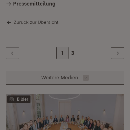
Pressemitteilung
Zurück zur Übersicht
Zur Seite
1
Zur letzten Seite
3
Zurück
Weiter
Inhalt auswählen
Weitere Medien
Bilder