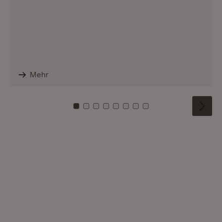
Mehr
Zu Kachel: 0
Zu Kachel: 1
Zu Kachel: 2
Zu Kachel: 3
Zu Kachel: 4
Zu Kachel: 5
Zu Kachel: 6
Zu Kachel: 7