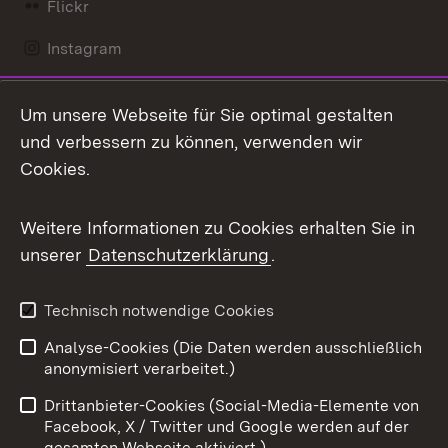
Flickr
Instagram
LinkedIn
Um unsere Webseite für Sie optimal gestalten
Mastodon
und verbessern zu können, verwenden wir
Cookies.
Messenger
Social Wall
Weitere Informationen zu Cookies erhalten Sie in
unserer
Datenschutzerklärung
.
X / Twitter
Youtube
Technisch notwendige Cookies
Analyse-Cookies (Die Daten werden ausschließlich
Zum 
anonymisiert verarbeitet.)
Impressum
Kontakt
Drittanbieter-Cookies (Social-Media-Elemente von
Benutzungshinweise
Barrierefreiheit
Facebook, X / Twitter und Google werden auf der
gesamten Webseite aktiviert.)