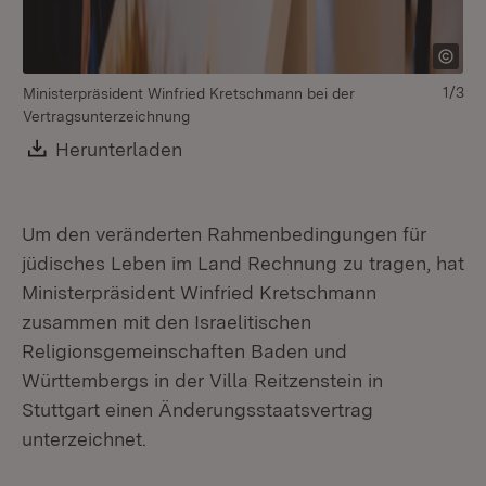
1/3
Ministerpräsident Winfried Kretschmann bei der
Pr
Vertragsunterzeichnung
IR
Kr
Download:
Herunterladen
(Öffnet in neuem Fenster)
Vo
Um den veränderten Rahmenbedingungen für
jüdisches Leben im Land Rechnung zu tragen, hat
Ministerpräsident Winfried Kretschmann
zusammen mit den Israelitischen
Religionsgemeinschaften Baden und
Württembergs in der Villa Reitzenstein in
Stuttgart einen Änderungsstaatsvertrag
unterzeichnet.