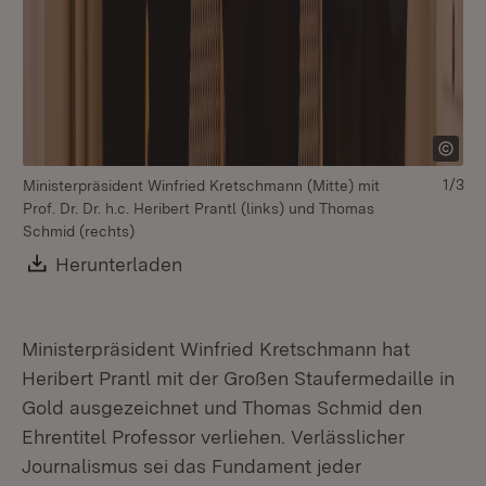
Mi
1/3
Ministerpräsident Winfried Kretschmann (Mitte) mit
Pro
Prof. Dr. Dr. h.c. Heribert Prantl (links) und Thomas
Schmid (rechts)
Download:
Herunterladen
(Öffnet in neuem Fenster)
Ministerpräsident Winfried Kretschmann hat
Heribert Prantl mit der Großen Staufermedaille in
Gold ausgezeichnet und Thomas Schmid den
Ehrentitel Professor verliehen. Verlässlicher
Journalismus sei das Fundament jeder