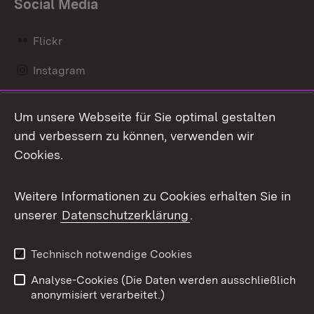
Social Media
Flickr
Instagram
LinkedIn
Um unsere Webseite für Sie optimal gestalten
Mastodon
und verbessern zu können, verwenden wir
Cookies.
Messenger
Social Wall
Weitere Informationen zu Cookies erhalten Sie in
unserer
Datenschutzerklärung
.
X / Twitter
Youtube
Technisch notwendige Cookies
Analyse-Cookies (Die Daten werden ausschließlich
Zum 
anonymisiert verarbeitet.)
Impressum
Kontakt