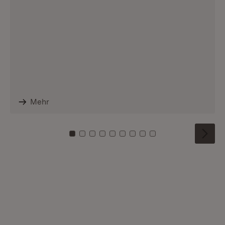
Mehr
Zu Kachel: 0
Zu Kachel: 1
Zu Kachel: 2
Zu Kachel: 3
Zu Kachel: 4
Zu Kachel: 5
Zu Kachel: 6
Zu Kachel: 7
Zu Kachel: 8