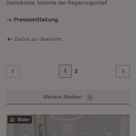
Demokratie, betonte der Regierungschef.
Pressemitteilung
Zurück zur Übersicht
Zur Seite
1
Zur letzten Seite
3
Zurück
Weiter
Inhalt auswählen
Weitere Medien
Bilder