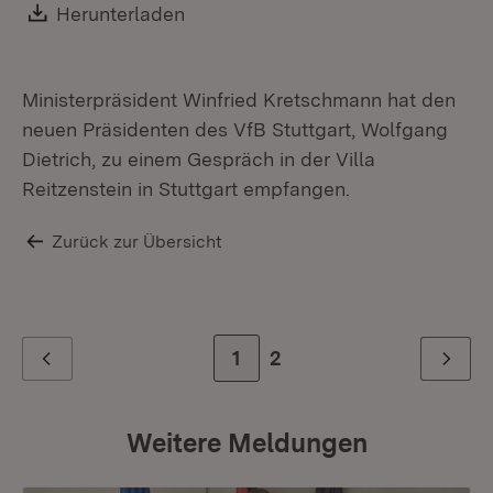
Download:
Herunterladen
(Öffnet in neuem Fenster)
Ministerpräsident Winfried Kretschmann hat den
neuen Präsidenten des VfB Stuttgart, Wolfgang
Dietrich, zu einem Gespräch in der Villa
Reitzenstein in Stuttgart empfangen.
Zurück zur Übersicht
Zur Seite
1
Zur letzten Seite
2
Zurück
Weiter
Weitere Meldungen