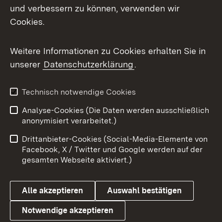
Mastodon
und verbessern zu können, verwenden wir
Cookies.
Messenger
Social Wall
Weitere Informationen zu Cookies erhalten Sie in
unserer
Datenschutzerklärung
.
X / Twitter
Youtube
Technisch notwendige Cookies
Analyse-Cookies (Die Daten werden ausschließlich
Zum 
anonymisiert verarbeitet.)
Impressum
Kontakt
Drittanbieter-Cookies (Social-Media-Elemente von
Benutzungshinweise
Barrierefreiheit
Facebook, X / Twitter und Google werden auf der
gesamten Webseite aktiviert.)
Datenschutz
Cookies
Alle akzeptieren
Auswahl bestätigen
Notwendige akzeptieren
Link zum Landesportal