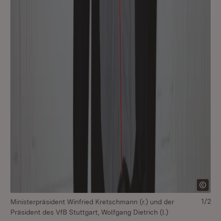
1/2
Ministerpräsident Winfried Kretschmann (r.) und der
Mi
Präsident des VfB Stuttgart, Wolfgang Dietrich (l.)
Prä