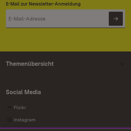
E-Mail zur Newsletter-Anmeldung
News
Themenübersicht
Social Media
Flickr
Instagram