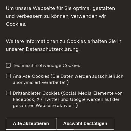
LinkedIn
Um unsere Webseite für Sie optimal gestalten
Mastodon
und verbessern zu können, verwenden wir
Cookies.
Messenger
Social Wall
Weitere Informationen zu Cookies erhalten Sie in
unserer
Datenschutzerklärung
.
X / Twitter
Youtube
Technisch notwendige Cookies
Analyse-Cookies (Die Daten werden ausschließlich
Zum 
anonymisiert verarbeitet.)
Impressum
Kontakt
Drittanbieter-Cookies (Social-Media-Elemente von
Benutzungshinweise
Barrierefreiheit
Facebook, X / Twitter und Google werden auf der
gesamten Webseite aktiviert.)
Datenschutz
Cookies
Alle akzeptieren
Auswahl bestätigen