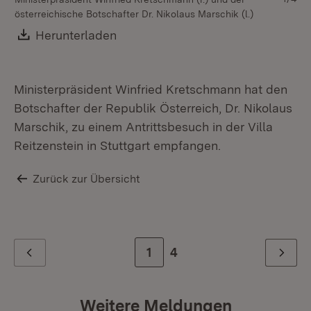
österreichische Botschafter Dr. Nikolaus Marschik (l.)
ös
Download:
Herunterladen
(Öffnet in neuem Fenster)
Ministerpräsident Winfried Kretschmann hat den
Botschafter der Republik Österreich, Dr. Nikolaus
Marschik, zu einem Antrittsbesuch in der Villa
Reitzenstein in Stuttgart empfangen.
Zurück zur Übersicht
Zur Seite
1
Zur letzten Seite
4
Zurück
Weiter
Weitere Meldungen