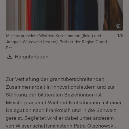
1/6
Ministerpräsident Winfried Kretschmann (links) und
Fr
Jacques Witkowski (rechts), Präfekt der Region Grand
un
Est
tr
Qu
Download:
Herunterladen
(Öffnet in neuem Fenster)
Zur Vertiefung der grenzüberschreitenden
Zusammenarbeit in Innovationsfeldern und zur
Stärkung der bilateralen Beziehungen ist
Ministerpräsident Winfried Kretschmann mit einer
Delegation nach Frankreich und in die Schweiz
gereist. Begleitet wird er dabei unter anderem
von Wissenschaftsministerin Petra Olschowski,