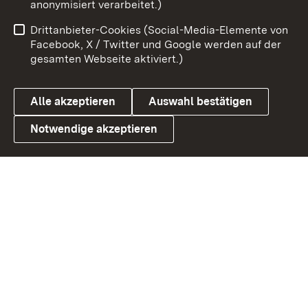
anonymisiert verarbeitet.)
Impressum
Kontakt
Drittanbieter-Cookies (Social-Media-Elemente von
Benutzungshinweise
Barrierefreiheit
Facebook, X / Twitter und Google werden auf der
gesamten Webseite aktiviert.)
Datenschutz
Cookies
Alle akzeptieren
Auswahl bestätigen
Notwendige akzeptieren
Link zum Landesportal