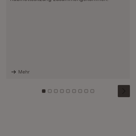
Mehr
Zu Kachel: 0
Zu Kachel: 1
Zu Kachel: 2
Zu Kachel: 3
Zu Kachel: 4
Zu Kachel: 5
Zu Kachel: 6
Zu Kachel: 7
Zu Kachel: 8