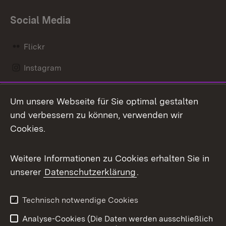
Social Media
Flickr
Instagram
LinkedIn
Um unsere Webseite für Sie optimal gestalten
Mastodon
und verbessern zu können, verwenden wir
Cookies.
Messenger
Social Wall
Weitere Informationen zu Cookies erhalten Sie in
unserer
Datenschutzerklärung
.
X / Twitter
Youtube
Technisch notwendige Cookies
Analyse-Cookies (Die Daten werden ausschließlich
Zum 