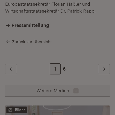
Europastaatssekretär Florian Haßler und
Wirtschaftsstaatssekretär Dr. Patrick Rapp.
Pressemitteilung
Zurück zur Übersicht
Zur Seite
1
Zur letzten Seite
6
Zurück
Weiter
Inhalt auswählen
Weitere Medien
Bilder