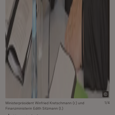
Mi
Fin
1/4
Ministerpräsident Winfried Kretschmann (r.) und
Finanzministerin Edith Sitzmann (l.)