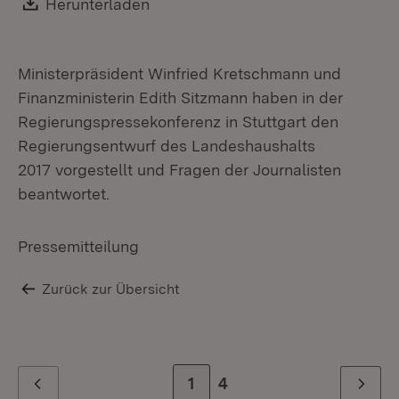
Download:
Herunterladen
(Öffnet in neuem Fenster)
Ministerpräsident Winfried Kretschmann und
Finanzministerin Edith Sitzmann haben in der
Regierungspressekonferenz in Stuttgart den
Regierungsentwurf des Landeshaushalts
2017 vorgestellt und Fragen der Journalisten
beantwortet.
Pressemitteilung
Zurück zur Übersicht
Zur Seite
1
Zur letzten Seite
4
Zurück
Weiter