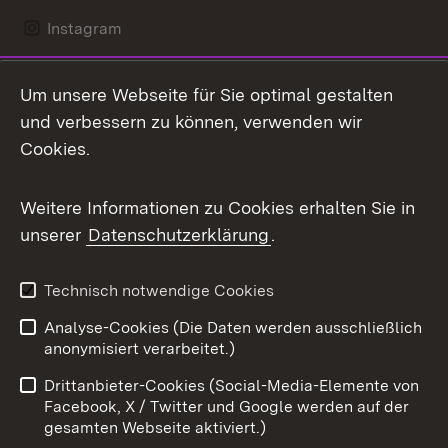
Instagram
LinkedIn
Um unsere Webseite für Sie optimal gestalten
Mastodon
und verbessern zu können, verwenden wir
Cookies.
Messenger
Social Wall
Weitere Informationen zu Cookies erhalten Sie in
unserer
Datenschutzerklärung
.
X / Twitter
Youtube
Technisch notwendige Cookies
Analyse-Cookies (Die Daten werden ausschließlich
Zum 
anonymisiert verarbeitet.)
Impressum
Kontakt
Drittanbieter-Cookies (Social-Media-Elemente von
Benutzungshinweise
Barrierefreiheit
Facebook, X / Twitter und Google werden auf der
gesamten Webseite aktiviert.)
Datenschutz
Cookies