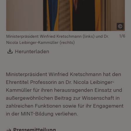
1/6
Ministerpräsident Winfried Kretschmann (links) und Dr.
Mi
Nicola Leibinger-Kammüller (rechts)
Ni
Download:
Herunterladen
(Öffnet in neuem Fenster)
Ministerpräsident Winfried Kretschmann hat den
Ehrentitel Professorin an Dr. Nicola Leibinger-
Kammüller für ihren herausragenden Einsatz und
außergewöhnlichen Beitrag zur Wissenschaft in
zahlreichen Funktionen sowie für ihr Engagement
in der MINT-Bildung verliehen.
Pressemitteilung