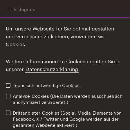
Instagram
LinkedIn
Um unsere Webseite für Sie optimal gestalten
Mastodon
und verbessern zu können, verwenden wir
Cookies.
Messenger
Social Wall
Weitere Informationen zu Cookies erhalten Sie in
unserer
Datenschutzerklärung
.
X / Twitter
Youtube
Technisch notwendige Cookies
Analyse-Cookies (Die Daten werden ausschließlich
Zum 
anonymisiert verarbeitet.)
Impressum
Kontakt
Drittanbieter-Cookies (Social-Media-Elemente von
Benutzungshinweise
Barrierefreiheit
Facebook, X / Twitter und Google werden auf der
gesamten Webseite aktiviert.)
Datenschutz
Cookies