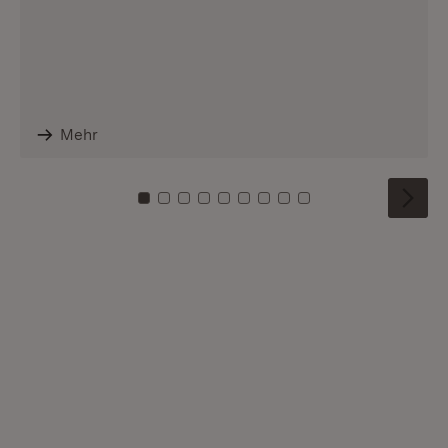
Mehr
Zu Kachel: 0
Zu Kachel: 1
Zu Kachel: 2
Zu Kachel: 3
Zu Kachel: 4
Zu Kachel: 5
Zu Kachel: 6
Zu Kachel: 7
Zu Kachel: 8