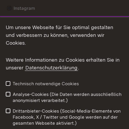
Instagram
LinkedIn
Um unsere Webseite für Sie optimal gestalten
Mastodon
und verbessern zu können, verwenden wir
Cookies.
Messenger
Social Wall
Weitere Informationen zu Cookies erhalten Sie in
unserer
Datenschutzerklärung
.
X / Twitter
Youtube
Technisch notwendige Cookies
Analyse-Cookies (Die Daten werden ausschließlich
Zum 
anonymisiert verarbeitet.)
Impressum
Kontakt
Drittanbieter-Cookies (Social-Media-Elemente von
Benutzungshinweise
Barrierefreiheit
Facebook, X / Twitter und Google werden auf der
gesamten Webseite aktiviert.)
Datenschutz
Cookies