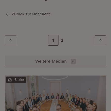
Zurück zur Übersicht
Zur Seite
1
Zur letzten Seite
3
Zurück
Weiter
Inhalt auswählen
Weitere Medien
Bilder