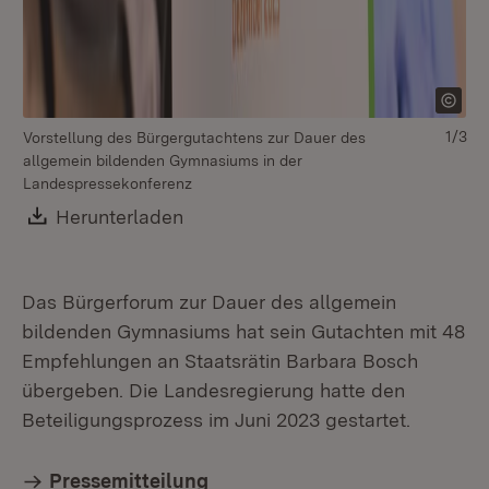
1/3
Vorstellung des Bürgergutachtens zur Dauer des
allgemein bildenden Gymnasiums in der
vo
Landespressekonferenz
Bo
Download:
Herunterladen
(Öffnet in neuem Fenster)
Das Bürgerforum zur Dauer des allgemein
bildenden Gymnasiums hat sein Gutachten mit 48
Empfehlungen an Staatsrätin Barbara Bosch
übergeben. Die Landesregierung hatte den
Beteiligungsprozess im Juni 2023 gestartet.
Pressemitteilung