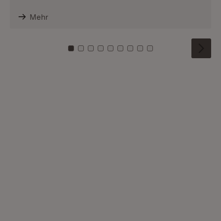
Mehr
Zu Kachel: 0
Zu Kachel: 1
Zu Kachel: 2
Zu Kachel: 3
Zu Kachel: 4
Zu Kachel: 5
Zu Kachel: 6
Zu Kachel: 7
Zu Kachel: 8