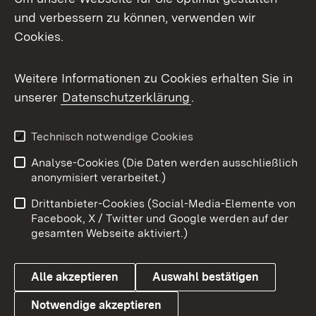
Mastodon
und verbessern zu können, verwenden wir
Cookies.
Messenger
Social Wall
Weitere Informationen zu Cookies erhalten Sie in
unserer
Datenschutzerklärung
.
X / Twitter
Youtube
Technisch notwendige Cookies
Analyse-Cookies (Die Daten werden ausschließlich
Zum 
anonymisiert verarbeitet.)
Impressum
Kontakt
Drittanbieter-Cookies (Social-Media-Elemente von
Benutzungshinweise
Barrierefreiheit
Facebook, X / Twitter und Google werden auf der
gesamten Webseite aktiviert.)
Datenschutz
Cookies
Alle akzeptieren
Auswahl bestätigen
Notwendige akzeptieren
Link zum Landesportal