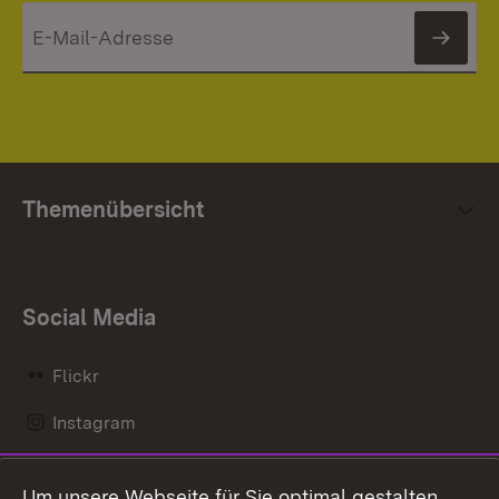
News
Themenübersicht
Social Media
Flickr
Instagram
LinkedIn
Um unsere Webseite für Sie optimal gestalten