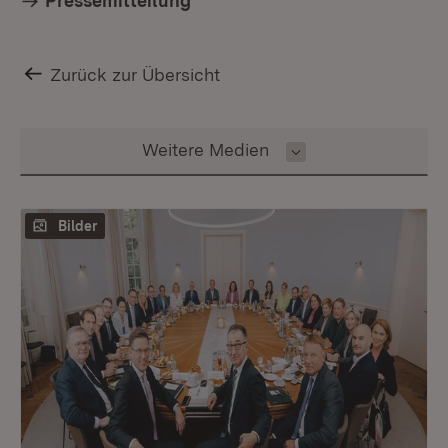
Pressemitteilung
Zurück zur Übersicht
Inhalt auswählen
Weitere Medien
Bilder