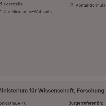
E-Mail:
Poststelle
Extern:
Kontaktformula
Extern:
Zur Ministerien-Webseite
(Öffnet in neuem Fenster)
inisterium für Wissenschaft, Forschung
önigstraße 46
Bürgerreferentin: