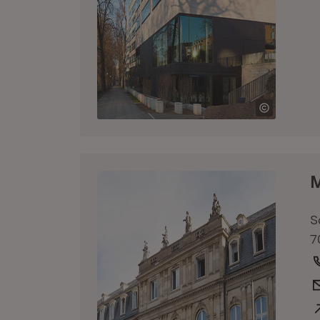
M
S
7