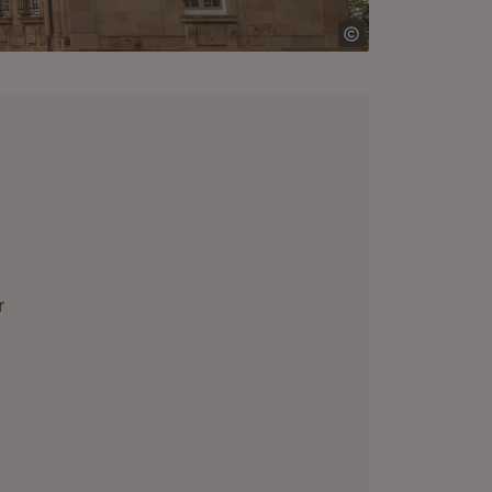
r
(Öffnet in neuem Fenster)