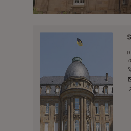
S
R
7