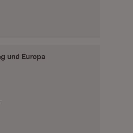
ung und Europa
r
(Öffnet in neuem Fenster)