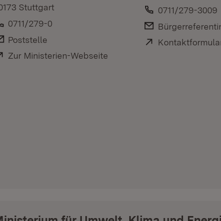
0173 Stuttgart
Telefon:
0711/279-3009
Telefon:
0711/279-0
E-Mail:
Bürgerreferenti
E-Mail:
Poststelle
Extern:
Kontaktformula
Extern:
Zur Ministerien-Webseite
(Öffnet in neuem Fenster)
inisterium für Umwelt, Klima und Energ