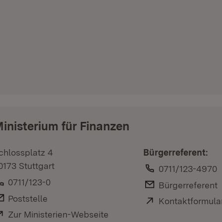
inisterium für Finanzen
chlossplatz 4
Bürgerreferent:
0173 Stuttgart
Telefon:
0711/123-4970
Telefon:
0711/123-0
E-Mail:
Bürgerreferent
E-Mail:
Poststelle
Extern:
Kontaktformula
Extern:
Zur Ministerien-Webseite
(Öffnet in neuem Fenster)