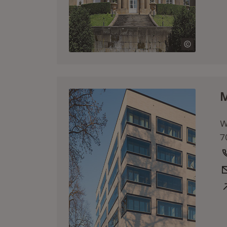
M
W
7