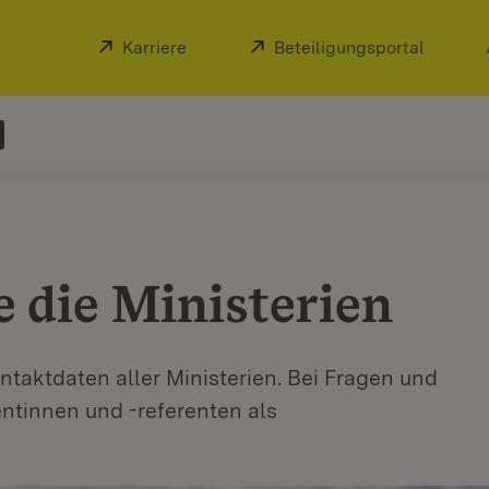
Extern:
Karriere
(Öffnet in neuem Fenster)
Extern:
Beteiligungsportal
(Öffnet
e die Ministerien
ontaktdaten aller Ministerien. Bei Fragen und
ntinnen und -referenten als