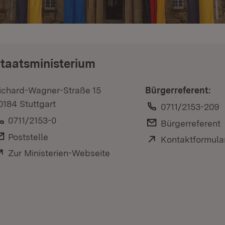
taatsministerium
ichard-Wagner-Straße 15
Bürgerreferent:
0184 Stuttgart
Telefon:
0711/2153-209
Telefon:
0711/2153-0
E-Mail:
Bürgerreferent
E-Mail:
Poststelle
Extern:
Kontaktformula
Extern:
Zur Ministerien-Webseite
(Öffnet in neuem Fenster)