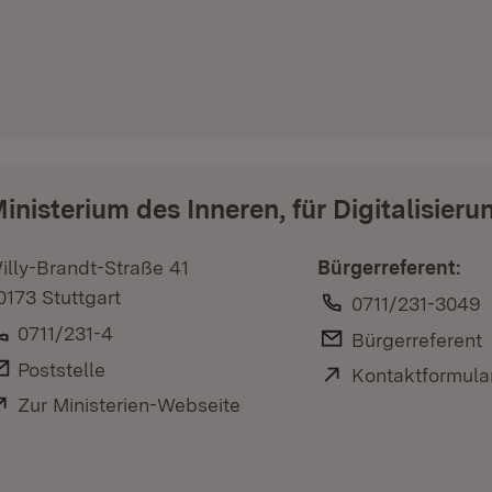
inisterium des Inneren, für Digitalisier
illy-Brandt-Straße 41
Bürgerreferent:
0173 Stuttgart
Telefon:
0711/231-3049
Telefon:
0711/231-4
E-Mail:
Bürgerreferent
E-Mail:
Poststelle
Extern:
Kontaktformula
Extern:
Zur Ministerien-Webseite
(Öffnet in neuem Fenster)