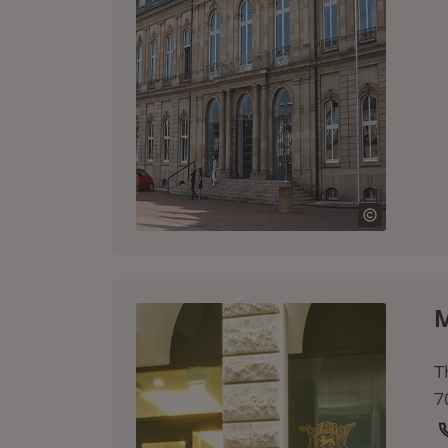
M
T
7