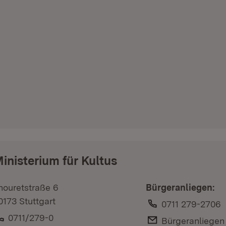
inisterium für Kultus
houretstraße 6
Bürgeranliegen:
0173 Stuttgart
Telefon:
0711 279-2706
Telefon:
0711/279-0
E-Mail:
Bürgeranliegen