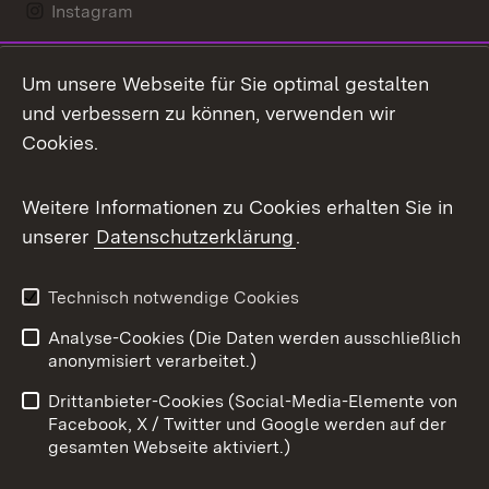
Instagram
LinkedIn
Um unsere Webseite für Sie optimal gestalten
Mastodon
und verbessern zu können, verwenden wir
Cookies.
Messenger
Social Wall
Weitere Informationen zu Cookies erhalten Sie in
unserer
Datenschutzerklärung
.
X / Twitter
Youtube
Technisch notwendige Cookies
Analyse-Cookies (Die Daten werden ausschließlich
Zum 
anonymisiert verarbeitet.)
Impressum
Kontakt
Drittanbieter-Cookies (Social-Media-Elemente von
Benutzungshinweise
Barrierefreiheit
Facebook, X / Twitter und Google werden auf der
gesamten Webseite aktiviert.)
Datenschutz
Cookies