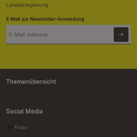
Landesregierung.
E-Mail zur Newsletter-Anmeldung
News
Themenübersicht
Social Media
Flickr