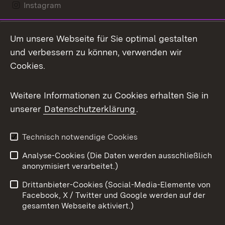
Instagram
LinkedIn
Um unsere Webseite für Sie optimal gestalten
Mastodon
und verbessern zu können, verwenden wir
Cookies.
Messenger
Social Wall
Weitere Informationen zu Cookies erhalten Sie in
unserer
Datenschutzerklärung
.
X / Twitter
Youtube
Technisch notwendige Cookies
Analyse-Cookies (Die Daten werden ausschließlich
Zum 
anonymisiert verarbeitet.)
Impressum
Kontakt
Drittanbieter-Cookies (Social-Media-Elemente von
Benutzungshinweise
Barrierefreiheit
Facebook, X / Twitter und Google werden auf der
gesamten Webseite aktiviert.)
Datenschutz
Cookies