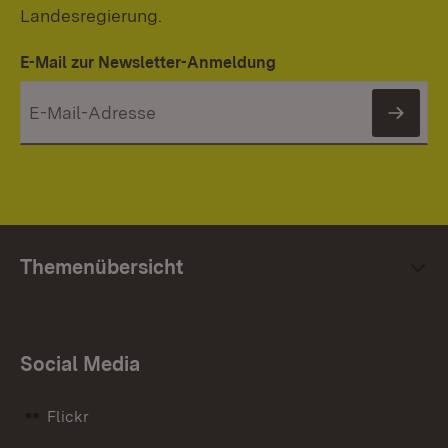
Landesregierung.
E-Mail zur Newsletter-Anmeldung
News
Themenübersicht
Social Media
Flickr