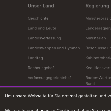
Unser Land
Regierung
Geschichte
Ministerpräsi
Land und Leute
Landesregier
Landesverfassung
Ministerien
Landeswappen und Hymnen
Beschlüsse u
Landtag
Kabinettsberi
Rechnungshof
Koalitionsver
Verfassungsgerichtshof
Baden-Württ
Bund
Von der Gemeinde bis zum
Ministerium
In Europa und
Um unsere Webseite für Sie optimal gestalten und v
Traditionen
Weitere Informationen zu Cookies erhalten Sie in un