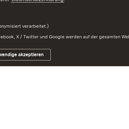
Kontaktformular
Serviceportal
nymisiert verarbeitet.)
ebook, X / Twitter und Google werden auf der gesamten Webs
Impressum
Kontakt
Benutzungshinwe
wendige akzeptieren