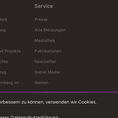
Service
dent
Presse
ung
Alle Meldungen
Mediathek
nd Projekte
Publikationen
chte
Newsletter
trag
Social Media
emberg im
Stellen
Gesetze und Verordnungen
 der Welt
erbessern zu können, verwenden wir Cookies.
Gesetzblatt
Ansprechpartner
serer
Datenschutzerklärung
.