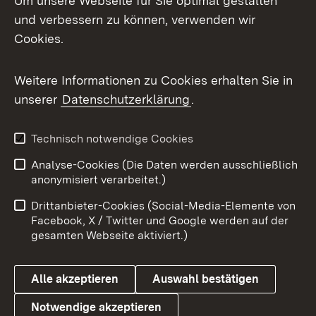
Um unsere Webseite für Sie optimal gestalten
Mastodon
und verbessern zu können, verwenden wir
Cookies.
Messenger
Social Wall
Weitere Informationen zu Cookies erhalten Sie in
unserer
Datenschutzerklärung
.
X / Twitter
Youtube
Technisch notwendige Cookies
Analyse-Cookies (Die Daten werden ausschließlich
Zum 
anonymisiert verarbeitet.)
Impressum
Kontakt
Drittanbieter-Cookies (Social-Media-Elemente von
Benutzungshinweise
Barrierefreiheit
Facebook, X / Twitter und Google werden auf der
gesamten Webseite aktiviert.)
Datenschutz
Cookies
Alle akzeptieren
Auswahl bestätigen
Notwendige akzeptieren
Link zum Landesportal