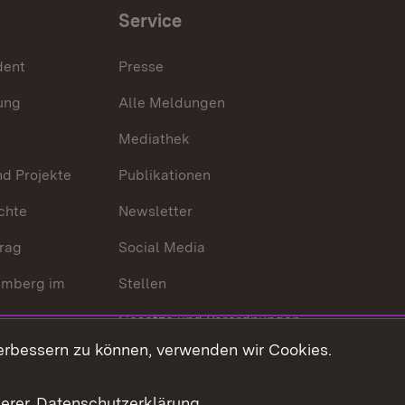
Service
dent
Presse
ung
Alle Meldungen
Mediathek
nd Projekte
Publikationen
chte
Newsletter
trag
Social Media
emberg im
Stellen
Gesetze und Verordnungen
 der Welt
erbessern zu können, verwenden wir Cookies.
Gesetzblatt
Ansprechpartner
serer
Datenschutzerklärung
.