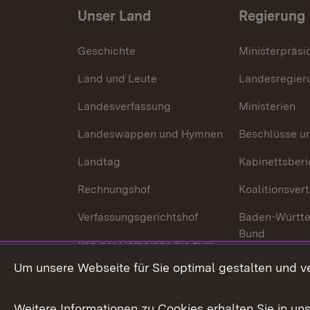
Unser Land
Regierung
Geschichte
Ministerpräsi
Land und Leute
Landesregier
Landesverfassung
Ministerien
Landeswappen und Hymnen
Beschlüsse u
Landtag
Kabinettsberi
Rechnungshof
Koalitionsver
Verfassungsgerichtshof
Baden-Württ
Bund
Von der Gemeinde bis zum
Ministerium
In Europa und
Um unsere Webseite für Sie optimal gestalten und v
Traditionen
Weitere Informationen zu Cookies erhalten Sie in un