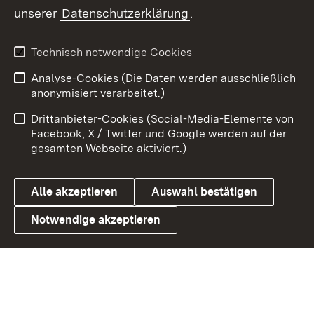
unserer
Datenschutzerklärung
.
X / Twitter
Youtube
Technisch notwendige Cookies
Analyse-Cookies (Die Daten werden ausschließlich
Zum 
anonymisiert verarbeitet.)
Impressum
Kontakt
Drittanbieter-Cookies (Social-Media-Elemente von
Benutzungshinweise
Barrierefreiheit
Facebook, X / Twitter und Google werden auf der
gesamten Webseite aktiviert.)
Datenschutz
Cookies
Alle akzeptieren
Auswahl bestätigen
Notwendige akzeptieren
Link zum Landesportal