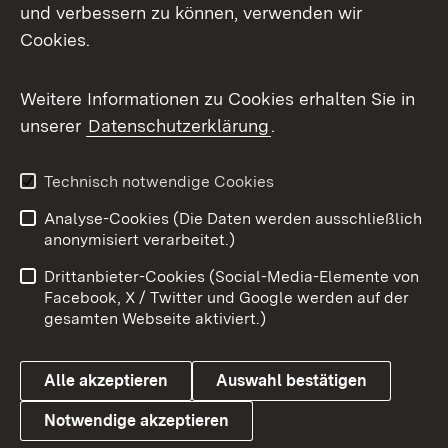
Mastodon
und verbessern zu können, verwenden wir
Cookies.
Messenger
Social Wall
Weitere Informationen zu Cookies erhalten Sie in
unserer
Datenschutzerklärung
.
X / Twitter
Youtube
Technisch notwendige Cookies
Analyse-Cookies (Die Daten werden ausschließlich
Zum 
anonymisiert verarbeitet.)
Impressum
Kontakt
Drittanbieter-Cookies (Social-Media-Elemente von
Benutzungshinweise
Barrierefreiheit
Facebook, X / Twitter und Google werden auf der
gesamten Webseite aktiviert.)
Datenschutz
Cookies
Alle akzeptieren
Auswahl bestätigen
Notwendige akzeptieren
Link zum Landesportal