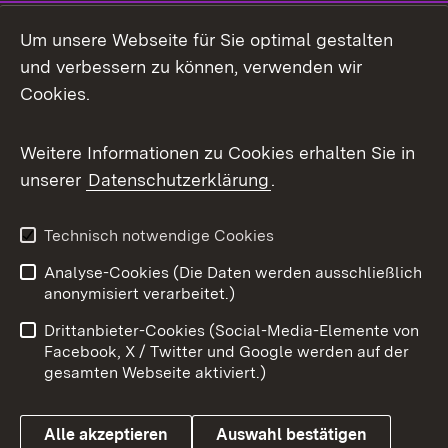
LinkedIn
Um unsere Webseite für Sie optimal gestalten
Mastodon
und verbessern zu können, verwenden wir
Cookies.
Messenger
Social Wall
Weitere Informationen zu Cookies erhalten Sie in
unserer
Datenschutzerklärung
.
X / Twitter
Youtube
Technisch notwendige Cookies
Analyse-Cookies (Die Daten werden ausschließlich
Zum 
anonymisiert verarbeitet.)
Impressum
Kontakt
Drittanbieter-Cookies (Social-Media-Elemente von
Benutzungshinweise
Barrierefreiheit
Facebook, X / Twitter und Google werden auf der
gesamten Webseite aktiviert.)
Datenschutz
Cookies
Alle akzeptieren
Auswahl bestätigen