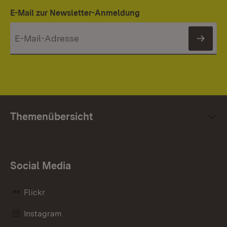
E-Mail zur Newsletter-Anmeldung
News
Themenübersicht
Social Media
Flickr
Instagram