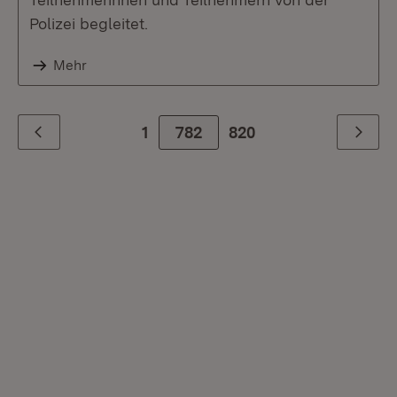
Polizei begleitet.
Mehr
1
782
Zur letzte Seite
820
Zurück
Weiter