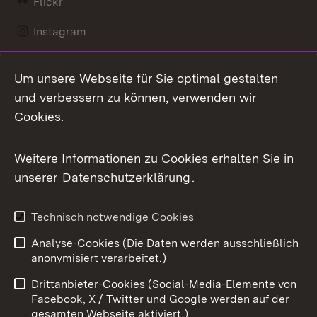
Flickr
Instagram
LinkedIn
Um unsere Webseite für Sie optimal gestalten
Mastodon
und verbessern zu können, verwenden wir
Cookies.
Messenger
Social Wall
Weitere Informationen zu Cookies erhalten Sie in
unserer
Datenschutzerklärung
.
X / Twitter
Youtube
Technisch notwendige Cookies
Analyse-Cookies (Die Daten werden ausschließlich
Zum 
anonymisiert verarbeitet.)
Impressum
Kontakt
Drittanbieter-Cookies (Social-Media-Elemente von
Benutzungshinweise
Barrierefreiheit
Facebook, X / Twitter und Google werden auf der
gesamten Webseite aktiviert.)
Datenschutz
Cookies