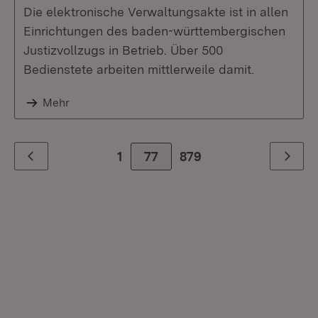
Die elektronische Verwaltungsakte ist in allen
Einrichtungen des baden-württembergischen
Justizvollzugs in Betrieb. Über 500
Bedienstete arbeiten mittlerweile damit.
Mehr
1
77
Zur letzte Seite
879
Zurück
Weiter