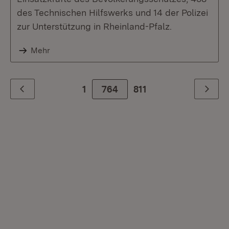
des Technischen Hilfswerks und 14 der Polizei
zur Unterstützung in Rheinland-Pfalz.
Mehr
1
764
Zur letzte Seite
811
Zurück
Weiter