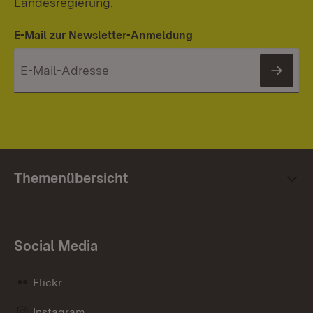
Landesregierung.
E-Mail zur Newsletter-Anmeldung
News
Themenübersicht
Social Media
Flickr
Instagram