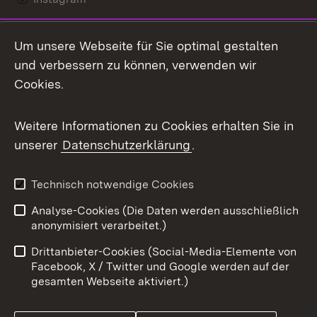
LinkedIn
Um unsere Webseite für Sie optimal gestalten
Mastodon
und verbessern zu können, verwenden wir
Cookies.
Messenger
Social Wall
Weitere Informationen zu Cookies erhalten Sie in
unserer
Datenschutzerklärung
.
X / Twitter
Youtube
Technisch notwendige Cookies
Analyse-Cookies (Die Daten werden ausschließlich
Zum 
anonymisiert verarbeitet.)
Impressum
Kontakt
Drittanbieter-Cookies (Social-Media-Elemente von
Benutzungshinweise
Barrierefreiheit
Facebook, X / Twitter und Google werden auf der
gesamten Webseite aktiviert.)
Datenschutz
Cookies