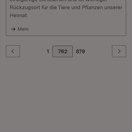
Rückzugsort für die Tiere und Pflanzen unserer
Heimat.
Mehr
1
762
Zur letzte Seite
879
Zurück
Weiter