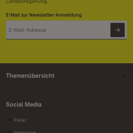
Landesregierung.
E-Mail zur Newsletter-Anmeldung
News
Themenübersicht
Social Media
Flickr
Instagram