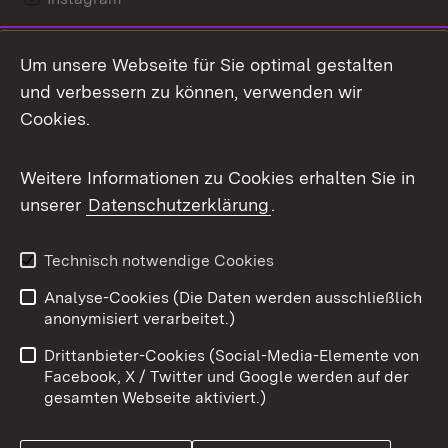
LinkedIn
Um unsere Webseite für Sie optimal gestalten
Mastodon
und verbessern zu können, verwenden wir
Cookies.
Messenger
Social Wall
Weitere Informationen zu Cookies erhalten Sie in
unserer
Datenschutzerklärung
.
X / Twitter
Youtube
Technisch notwendige Cookies
Analyse-Cookies (Die Daten werden ausschließlich
Zum 
anonymisiert verarbeitet.)
Impressum
Kontakt
Drittanbieter-Cookies (Social-Media-Elemente von
Benutzungshinweise
Barrierefreiheit
Facebook, X / Twitter und Google werden auf der
gesamten Webseite aktiviert.)
Datenschutz
Cookies