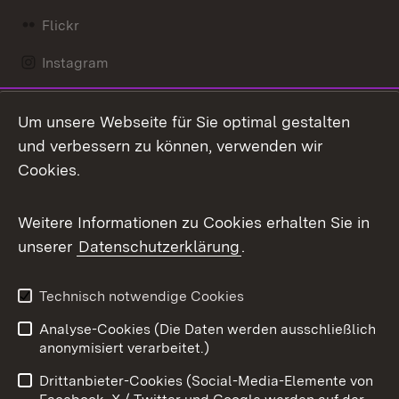
Flickr
Instagram
LinkedIn
Um unsere Webseite für Sie optimal gestalten
Mastodon
und verbessern zu können, verwenden wir
Cookies.
Messenger
Social Wall
Weitere Informationen zu Cookies erhalten Sie in
unserer
Datenschutzerklärung
.
X / Twitter
Youtube
Technisch notwendige Cookies
Analyse-Cookies (Die Daten werden ausschließlich
Zum 
anonymisiert verarbeitet.)
Impressum
Kontakt
Drittanbieter-Cookies (Social-Media-Elemente von
Benutzungshinweise
Barrierefreiheit