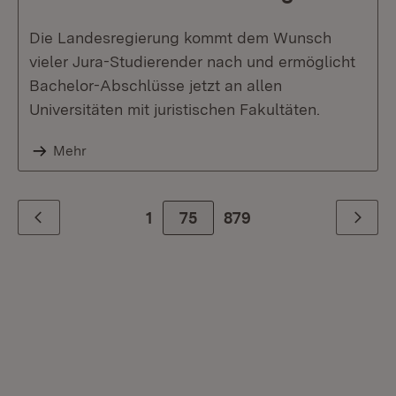
Die Landesregierung kommt dem Wunsch
vieler Jura-Studierender nach und ermöglicht
Bachelor-Abschlüsse jetzt an allen
Universitäten mit juristischen Fakultäten.
Mehr
1
75
Zur letzte Seite
879
Zurück
Weiter