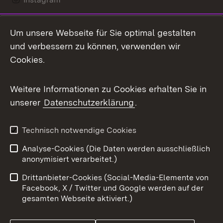
LinkedIn
Um unsere Webseite für Sie optimal gestalten
Mastodon
und verbessern zu können, verwenden wir
Cookies.
Messenger
Social Wall
Weitere Informationen zu Cookies erhalten Sie in
unserer
Datenschutzerklärung
.
X / Twitter
Youtube
Technisch notwendige Cookies
Analyse-Cookies (Die Daten werden ausschließlich
Zum 
anonymisiert verarbeitet.)
Impressum
Kontakt
Drittanbieter-Cookies (Social-Media-Elemente von
Benutzungshinweise
Barrierefreiheit
Facebook, X / Twitter und Google werden auf der
gesamten Webseite aktiviert.)
Datenschutz
Cookies