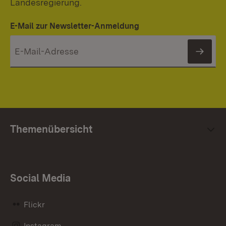
Landesregierung.
E-Mail zur Newsletter-Anmeldung
News
Themenübersicht
Social Media
Flickr
Instagram