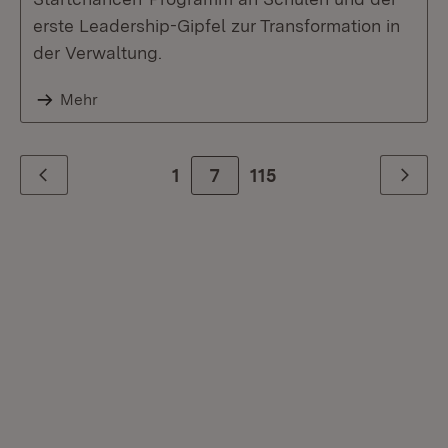
erste Leadership-Gipfel zur Transformation in
der Verwaltung.
Mehr
1
7
Zur letzte Seite
115
Zurück
Weiter