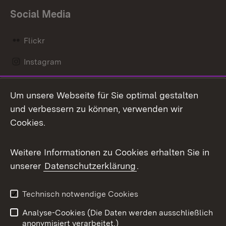
Social Media
Flickr
Instagram
LinkedIn
Um unsere Webseite für Sie optimal gestalten
Mastodon
und verbessern zu können, verwenden wir
Cookies.
Messenger
Social Wall
Weitere Informationen zu Cookies erhalten Sie in
unserer
Datenschutzerklärung
.
X / Twitter
Youtube
Technisch notwendige Cookies
Analyse-Cookies (Die Daten werden ausschließlich
Zum 
anonymisiert verarbeitet.)