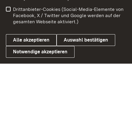
Impressum
Kontakt
Drittanbieter-Cookies (Social-Media-Elemente von
Benutzungshinweise
Barrierefreiheit
Facebook, X / Twitter und Google werden auf der
gesamten Webseite aktiviert.)
Datenschutz
Cookies
Alle akzeptieren
Auswahl bestätigen
Notwendige akzeptieren
Link zum Landesportal