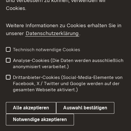
und verbessern zu können, verwenden wir
Cookies.
Messenger
Social Wall
Weitere Informationen zu Cookies erhalten Sie in
unserer
Datenschutzerklärung
.
X / Twitter
Youtube
Technisch notwendige Cookies
Analyse-Cookies (Die Daten werden ausschließlich
Zum 
anonymisiert verarbeitet.)
Impressum
Kontakt
Drittanbieter-Cookies (Social-Media-Elemente von
Benutzungshinweise
Barrierefreiheit
Facebook, X / Twitter und Google werden auf der
gesamten Webseite aktiviert.)
Datenschutz
Cookies
Alle akzeptieren
Auswahl bestätigen
Notwendige akzeptieren
Link zum Landesportal