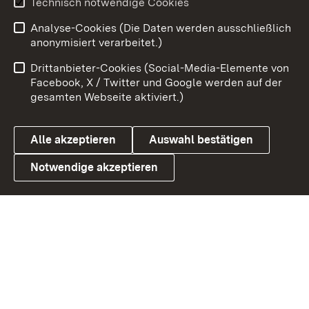
Technisch notwendige Cookies
Analyse-Cookies (Die Daten werden ausschließlich
Zum 
anonymisiert verarbeitet.)
Impressum
Kontakt
Drittanbieter-Cookies (Social-Media-Elemente von
Benutzungshinweise
Barrierefreiheit
Facebook, X / Twitter und Google werden auf der
gesamten Webseite aktiviert.)
Datenschutz
Cookies
Alle akzeptieren
Auswahl bestätigen
Notwendige akzeptieren
Link zum Landesportal