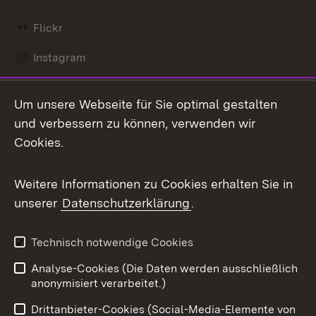
Flickr
Instagram
LinkedIn
Um unsere Webseite für Sie optimal gestalten
Mastodon
und verbessern zu können, verwenden wir
Cookies.
Messenger
Social Wall
Weitere Informationen zu Cookies erhalten Sie in
unserer
Datenschutzerklärung
.
X / Twitter
Youtube
Technisch notwendige Cookies
Analyse-Cookies (Die Daten werden ausschließlich
Zum 
anonymisiert verarbeitet.)
Impressum
Kontakt
Drittanbieter-Cookies (Social-Media-Elemente von