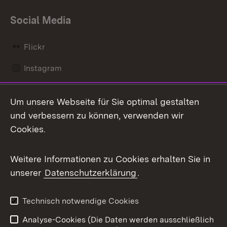
Social Media
Flickr
Instagram
LinkedIn
Um unsere Webseite für Sie optimal gestalten
Mastodon
und verbessern zu können, verwenden wir
Cookies.
Messenger
Social Wall
Weitere Informationen zu Cookies erhalten Sie in
unserer
Datenschutzerklärung
.
X / Twitter
Youtube
Technisch notwendige Cookies
Analyse-Cookies (Die Daten werden ausschließlich
Zum 