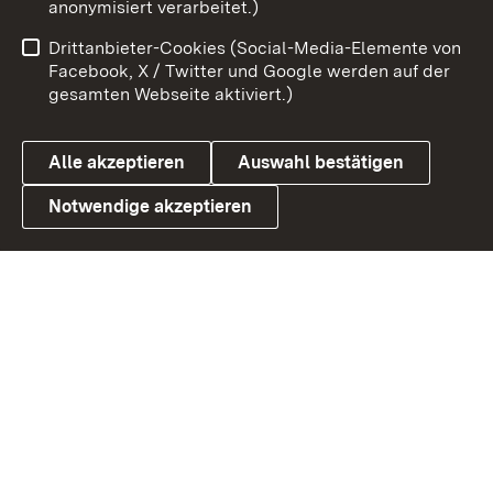
anonymisiert verarbeitet.)
Impressum
Kontakt
Drittanbieter-Cookies (Social-Media-Elemente von
Benutzungshinweise
Barrierefreiheit
Facebook, X / Twitter und Google werden auf der
gesamten Webseite aktiviert.)
Datenschutz
Cookies
Alle akzeptieren
Auswahl bestätigen
Notwendige akzeptieren
Link zum Landesportal