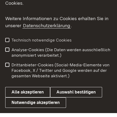
Cookies.
Messenger
Social Wall
Weitere Informationen zu Cookies erhalten Sie in
unserer
Datenschutzerklärung
.
X / Twitter
Youtube
Technisch notwendige Cookies
Analyse-Cookies (Die Daten werden ausschließlich
Zum 
anonymisiert verarbeitet.)
Impressum
Kontakt
Drittanbieter-Cookies (Social-Media-Elemente von
Benutzungshinweise
Barrierefreiheit
Facebook, X / Twitter und Google werden auf der
gesamten Webseite aktiviert.)
Datenschutz
Cookies
Alle akzeptieren
Auswahl bestätigen
Notwendige akzeptieren
Link zum Landesportal