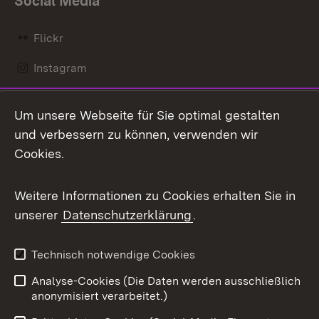
Social Media
Flickr
Instagram
LinkedIn
Um unsere Webseite für Sie optimal gestalten
Mastodon
und verbessern zu können, verwenden wir
Cookies.
Messenger
Social Wall
Weitere Informationen zu Cookies erhalten Sie in
unserer
Datenschutzerklärung
.
X / Twitter
Youtube
Technisch notwendige Cookies
Analyse-Cookies (Die Daten werden ausschließlich
Zum 
anonymisiert verarbeitet.)
Impressum
Kontakt