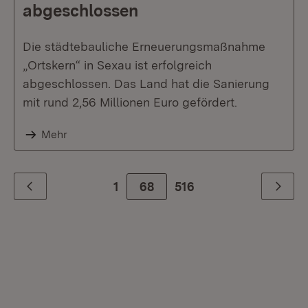
abgeschlossen
Die städtebauliche Erneuerungsmaßnahme
„Ortskern“ in Sexau ist erfolgreich
abgeschlossen. Das Land hat die Sanierung
mit rund 2,56 Millionen Euro gefördert.
Mehr
1
68
Zur letzte Seite
516
Zurück
Weiter