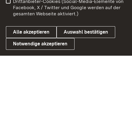
Drittanbieter-Cookies (Social-Media-Elemente von
Benutzungshinweise
Barrierefreiheit
Facebook, X / Twitter und Google werden auf der
gesamten Webseite aktiviert.)
Datenschutz
Cookies
Alle akzeptieren
Auswahl bestätigen
Notwendige akzeptieren
Link zum Landesportal