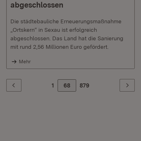
abgeschlossen
Die städtebauliche Erneuerungsmaßnahme
„Ortskern“ in Sexau ist erfolgreich
abgeschlossen. Das Land hat die Sanierung
mit rund 2,56 Millionen Euro gefördert.
Mehr
1
68
Zur letzte Seite
879
Zurück
Weiter