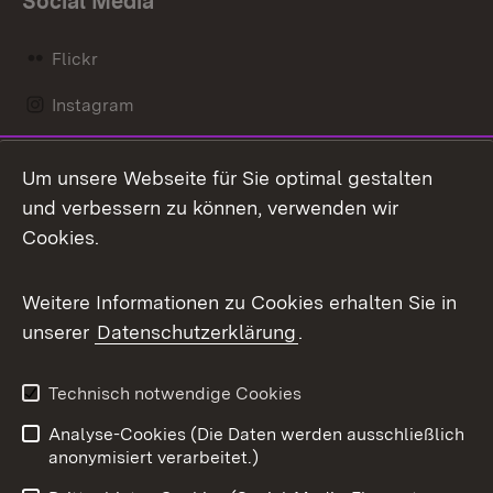
Social Media
Flickr
Instagram
LinkedIn
Um unsere Webseite für Sie optimal gestalten
Mastodon
und verbessern zu können, verwenden wir
Cookies.
Messenger
Social Wall
Weitere Informationen zu Cookies erhalten Sie in
unserer
Datenschutzerklärung
.
X / Twitter
Youtube
Technisch notwendige Cookies
Analyse-Cookies (Die Daten werden ausschließlich
Zum 
anonymisiert verarbeitet.)
Impressum
Kontakt