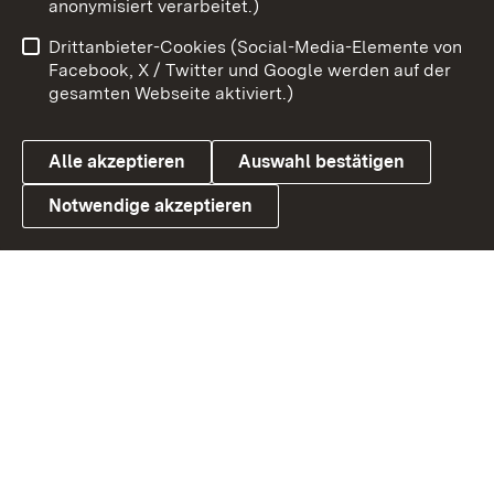
anonymisiert verarbeitet.)
Impressum
Kontakt
Drittanbieter-Cookies (Social-Media-Elemente von
Benutzungshinweise
Barrierefreiheit
Facebook, X / Twitter und Google werden auf der
gesamten Webseite aktiviert.)
Datenschutz
Cookies
Alle akzeptieren
Auswahl bestätigen
Notwendige akzeptieren
Link zum Landesportal