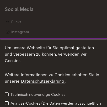
Social Media
Flickr
Instagram
LinkedIn
Um unsere Webseite für Sie optimal gestalten
Mastodon
und verbessern zu können, verwenden wir
Cookies.
Messenger
Social Wall
Weitere Informationen zu Cookies erhalten Sie in
unserer
Datenschutzerklärung
.
X / Twitter
Youtube
Technisch notwendige Cookies
Analyse-Cookies (Die Daten werden ausschließlich
Zum 