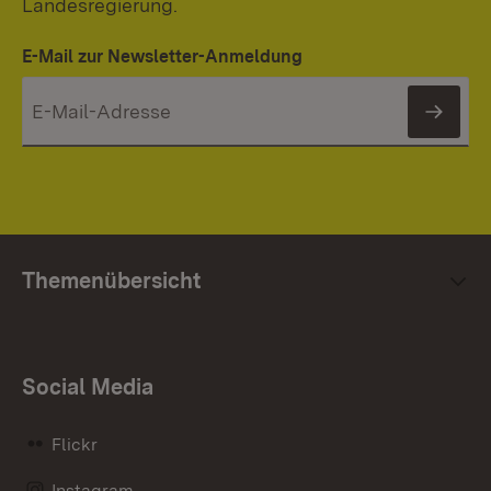
Landesregierung.
E-Mail zur Newsletter-Anmeldung
News
Themenübersicht
Social Media
Flickr
Instagram