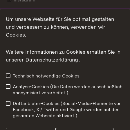
LinkedIn
Um unsere Webseite für Sie optimal gestalten
Mastodon
und verbessern zu können, verwenden wir
Cookies.
Messenger
Social Wall
Weitere Informationen zu Cookies erhalten Sie in
unserer
Datenschutzerklärung
.
X / Twitter
Youtube
Technisch notwendige Cookies
Analyse-Cookies (Die Daten werden ausschließlich
Zum 
anonymisiert verarbeitet.)
Impressum
Kontakt
Drittanbieter-Cookies (Social-Media-Elemente von
Benutzungshinweise
Barrierefreiheit
Facebook, X / Twitter und Google werden auf der
gesamten Webseite aktiviert.)
Datenschutz
Cookies