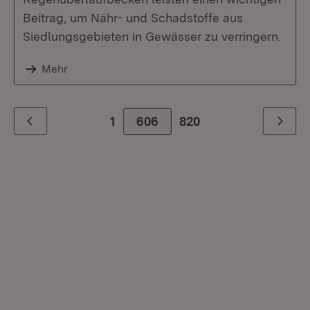
Beitrag, um Nähr- und Schadstoffe aus
Siedlungsgebieten in Gewässer zu verringern.
Mehr
1
606
Zur letzte Seite
820
Zurück
Weiter