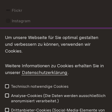
Flickr
Instagram
LinkedIn
Um unsere Webseite für Sie optimal gestalten
Mastodon
und verbessern zu können, verwenden wir
Cookies.
Messenger
Social Wall
Weitere Informationen zu Cookies erhalten Sie in
unserer
Datenschutzerklärung
.
X / Twitter
Youtube
Technisch notwendige Cookies
Analyse-Cookies (Die Daten werden ausschließlich
Zum 
anonymisiert verarbeitet.)
Impressum
Kontakt
Drittanbieter-Cookies (Social-Media-Elemente von