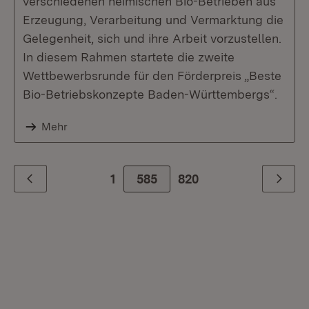
verschiedenen heimischen Bio-Betrieben aus
Erzeugung, Verarbeitung und Vermarktung die
Gelegenheit, sich und ihre Arbeit vorzustellen.
In diesem Rahmen startete die zweite
Wettbewerbsrunde für den Förderpreis „Beste
Bio-Betriebskonzepte Baden-Württembergs“.
Mehr
1
585
Zur letzte Seite
820
Zurück
Weiter