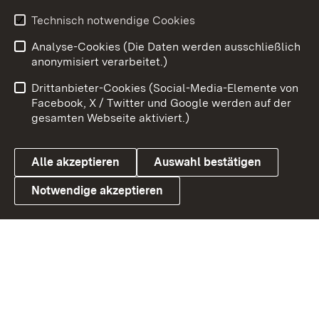
Youtube
Technisch notwendige Cookies
Analyse-Cookies (Die Daten werden ausschließlich
Zum 
anonymisiert verarbeitet.)
Impressum
Kontakt
Drittanbieter-Cookies (Social-Media-Elemente von
Benutzungshinweise
Barrierefreiheit
Facebook, X / Twitter und Google werden auf der
gesamten Webseite aktiviert.)
Datenschutz
Cookies
Alle akzeptieren
Auswahl bestätigen
Notwendige akzeptieren
Link zum Landesportal