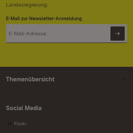
Landesregierung.
E-Mail zur Newsletter-Anmeldung
News
Themenübersicht
Social Media
Flickr