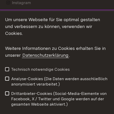
Instagram
LinkedIn
Um unsere Webseite für Sie optimal gestalten
Mastodon
und verbessern zu können, verwenden wir
Cookies.
Messenger
Social Wall
Weitere Informationen zu Cookies erhalten Sie in
unserer
Datenschutzerklärung
.
X / Twitter
Youtube
Technisch notwendige Cookies
Analyse-Cookies (Die Daten werden ausschließlich
Zum 
anonymisiert verarbeitet.)
Impressum
Kontakt
Drittanbieter-Cookies (Social-Media-Elemente von
Benutzungshinweise
Barrierefreiheit
Facebook, X / Twitter und Google werden auf der
gesamten Webseite aktiviert.)
Datenschutz
Cookies