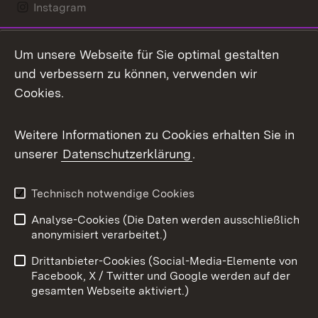
Instagram
LinkedIn
Um unsere Webseite für Sie optimal gestalten
Mastodon
und verbessern zu können, verwenden wir
Cookies.
Messenger
Social Wall
Weitere Informationen zu Cookies erhalten Sie in
unserer
Datenschutzerklärung
.
X / Twitter
Youtube
Technisch notwendige Cookies
Analyse-Cookies (Die Daten werden ausschließlich
Zum 
anonymisiert verarbeitet.)
Impressum
Kontakt
Drittanbieter-Cookies (Social-Media-Elemente von
Benutzungshinweise
Barrierefreiheit
Facebook, X / Twitter und Google werden auf der
gesamten Webseite aktiviert.)
Datenschutz
Cookies