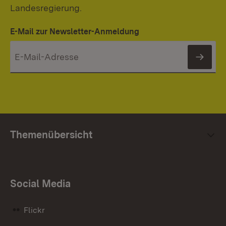
Landesregierung.
E-Mail zur Newsletter-Anmeldung
News
Themenübersicht
Social Media
Flickr