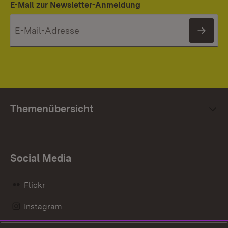
E-Mail zur Newsletter-Anmeldung
News
Themenübersicht
Social Media
Flickr
Instagram
LinkedIn