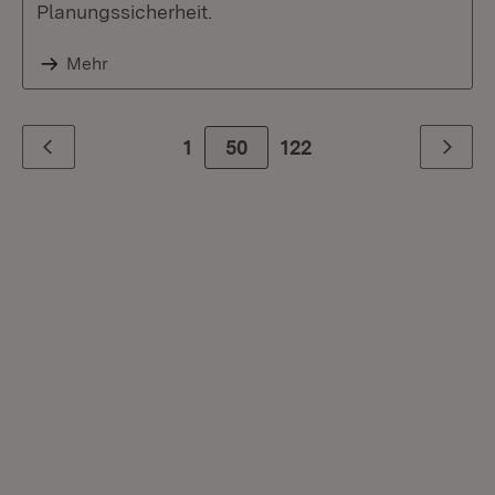
Planungssicherheit.
Mehr
1
50
Zur letzte Seite
122
Zurück
Weiter