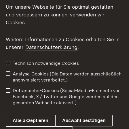
Um unsere Webseite für Sie optimal gestalten
Mastodon
und verbessern zu können, verwenden wir
Cookies.
Messenger
Social Wall
Weitere Informationen zu Cookies erhalten Sie in
unserer
Datenschutzerklärung
.
X / Twitter
Youtube
Technisch notwendige Cookies
Analyse-Cookies (Die Daten werden ausschließlich
Zum 
anonymisiert verarbeitet.)
Impressum
Kontakt
Drittanbieter-Cookies (Social-Media-Elemente von
Benutzungshinweise
Barrierefreiheit
Facebook, X / Twitter und Google werden auf der
gesamten Webseite aktiviert.)
Datenschutz
Cookies
Alle akzeptieren
Auswahl bestätigen