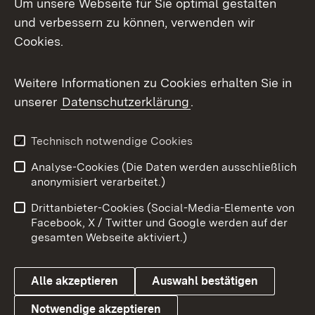
Um unsere Webseite für Sie optimal gestalten
Mastodon
und verbessern zu können, verwenden wir
Cookies.
Messenger
Social Wall
Weitere Informationen zu Cookies erhalten Sie in
unserer
Datenschutzerklärung
.
X / Twitter
Youtube
Technisch notwendige Cookies
Analyse-Cookies (Die Daten werden ausschließlich
Zum 
anonymisiert verarbeitet.)
Impressum
Kontakt
Drittanbieter-Cookies (Social-Media-Elemente von
Benutzungshinweise
Barrierefreiheit
Facebook, X / Twitter und Google werden auf der
gesamten Webseite aktiviert.)
Datenschutz
Cookies
Alle akzeptieren
Auswahl bestätigen
Notwendige akzeptieren