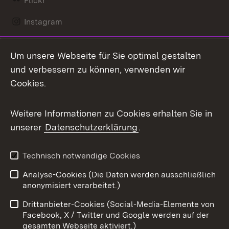
Flickr
Instagram
LinkedIn
Um unsere Webseite für Sie optimal gestalten
Mastodon
und verbessern zu können, verwenden wir
Cookies.
Messenger
Social Wall
Weitere Informationen zu Cookies erhalten Sie in
unserer
Datenschutzerklärung
.
X / Twitter
Youtube
Technisch notwendige Cookies
Analyse-Cookies (Die Daten werden ausschließlich
Zum 
anonymisiert verarbeitet.)
Impressum
Kontakt
Drittanbieter-Cookies (Social-Media-Elemente von
Benutzungshinweise
Barrierefreiheit
Facebook, X / Twitter und Google werden auf der
gesamten Webseite aktiviert.)
Datenschutz
Cookies