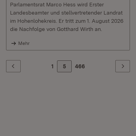
Parlamentsrat Marco Hess wird Erster
Landesbeamter und stellvertretender Landrat
im Hohenlohekreis. Er tritt zum 1. August 2026
die Nachfolge von Gotthard Wirth an.
Mehr
1
5
Zur letzte Seite
466
Zurück
Weiter