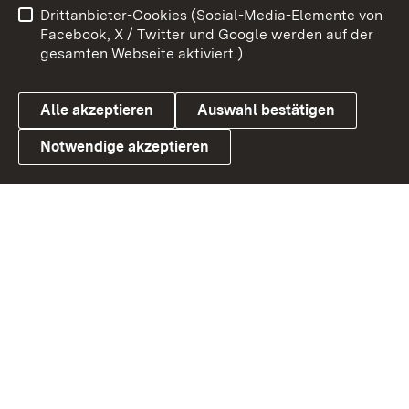
Drittanbieter-Cookies (Social-Media-Elemente von
Benutzungshinweise
Barrierefreiheit
Facebook, X / Twitter und Google werden auf der
gesamten Webseite aktiviert.)
Datenschutz
Cookies
Alle akzeptieren
Auswahl bestätigen
Notwendige akzeptieren
Link zum Landesportal