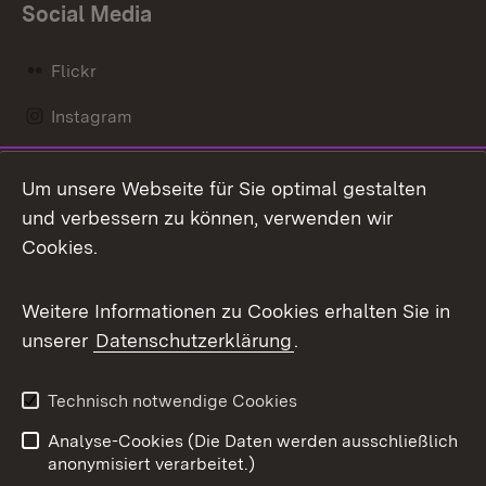
Social Media
Flickr
Instagram
LinkedIn
Um unsere Webseite für Sie optimal gestalten
Mastodon
und verbessern zu können, verwenden wir
Cookies.
Messenger
Social Wall
Weitere Informationen zu Cookies erhalten Sie in
unserer
Datenschutzerklärung
.
X / Twitter
Youtube
Technisch notwendige Cookies
Analyse-Cookies (Die Daten werden ausschließlich
Zum 
anonymisiert verarbeitet.)
Impressum
Kontakt