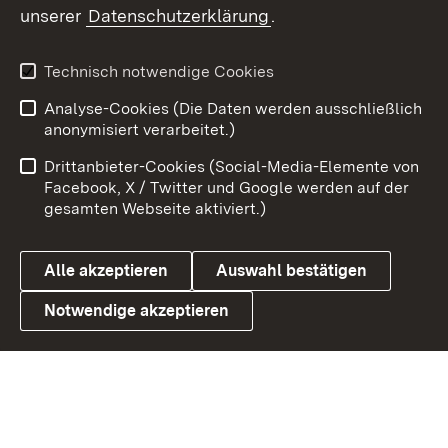
unserer
Datenschutzerklärung
.
X / Twitter
Youtube
Technisch notwendige Cookies
Analyse-Cookies (Die Daten werden ausschließlich
Zum 
anonymisiert verarbeitet.)
Impressum
Kontakt
Drittanbieter-Cookies (Social-Media-Elemente von
Benutzungshinweise
Barrierefreiheit
Facebook, X / Twitter und Google werden auf der
gesamten Webseite aktiviert.)
Datenschutz
Cookies
Alle akzeptieren
Auswahl bestätigen
Notwendige akzeptieren
Link zum Landesportal