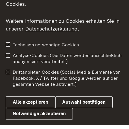
Cookies.
Messenger
Social Wall
Weitere Informationen zu Cookies erhalten Sie in
unserer
Datenschutzerklärung
.
X / Twitter
Youtube
Technisch notwendige Cookies
Analyse-Cookies (Die Daten werden ausschließlich
Zum 
anonymisiert verarbeitet.)
Impressum
Kontakt
Drittanbieter-Cookies (Social-Media-Elemente von
Benutzungshinweise
Barrierefreiheit
Facebook, X / Twitter und Google werden auf der
gesamten Webseite aktiviert.)
Datenschutz
Cookies
Alle akzeptieren
Auswahl bestätigen
Notwendige akzeptieren
Link zum Landesportal