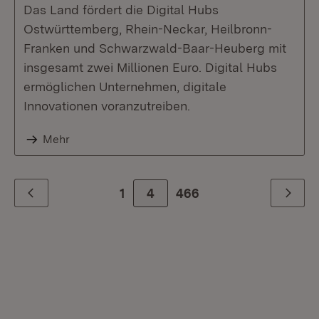
Das Land fördert die Digital Hubs
Ostwürttemberg, Rhein-Neckar, Heilbronn-
Franken und Schwarzwald-Baar-Heuberg mit
insgesamt zwei Millionen Euro. Digital Hubs
ermöglichen Unternehmen, digitale
Innovationen voranzutreiben.
Mehr
1
4
Zur letzte Seite
466
Zurück
Weiter