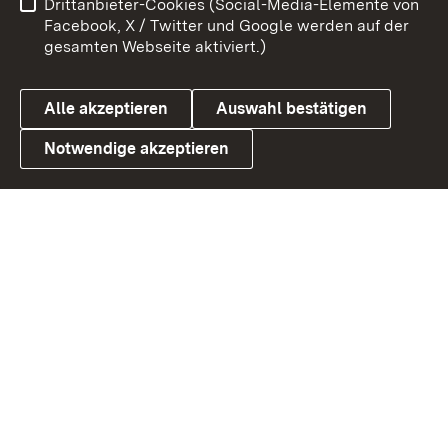
Drittanbieter-Cookies (Social-Media-Elemente von
Benutzungshinweise
Barrierefreiheit
Facebook, X / Twitter und Google werden auf der
gesamten Webseite aktiviert.)
Datenschutz
Cookies
Alle akzeptieren
Auswahl bestätigen
Notwendige akzeptieren
Link zum Landesportal