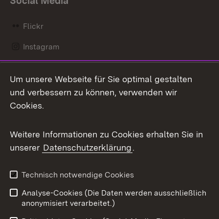
Social Media
Flickr
Instagram
LinkedIn
Um unsere Webseite für Sie optimal gestalten
Mastodon
und verbessern zu können, verwenden wir
Cookies.
Messenger
Social Wall
Weitere Informationen zu Cookies erhalten Sie in
unserer
Datenschutzerklärung
.
X / Twitter
Youtube
Technisch notwendige Cookies
Analyse-Cookies (Die Daten werden ausschließlich
Zum 
anonymisiert verarbeitet.)
Impressum
Kontakt