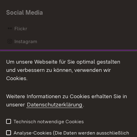
Social Media
Flickr
Instagram
LinkedIn
Um unsere Webseite für Sie optimal gestalten
Mastodon
und verbessern zu können, verwenden wir
Cookies.
Messenger
Social Wall
Weitere Informationen zu Cookies erhalten Sie in
unserer
Datenschutzerklärung
.
X / Twitter
Youtube
Technisch notwendige Cookies
Analyse-Cookies (Die Daten werden ausschließlich
Zum 