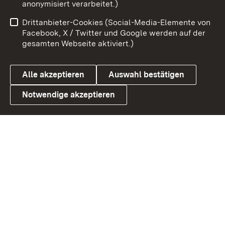
anonymisiert verarbeitet.)
Impressum
Kontakt
Drittanbieter-Cookies (Social-Media-Elemente von
Benutzungshinweise
Barrierefreiheit
Facebook, X / Twitter und Google werden auf der
gesamten Webseite aktiviert.)
Datenschutz
Cookies
Alle akzeptieren
Auswahl bestätigen
Notwendige akzeptieren
Link zum Landesportal