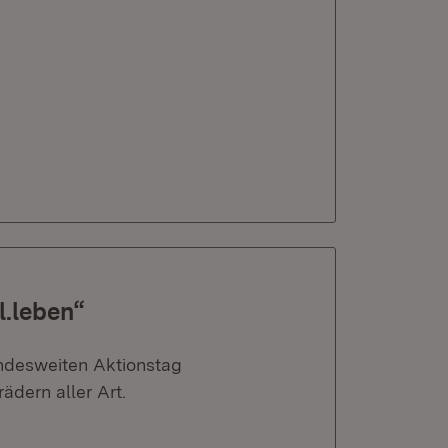
l.leben“
undesweiten Aktionstag
ädern aller Art.