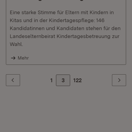
Eine starke Stimme für Eltern mit Kindern in
Kitas und in der Kindertagespflege: 146
Kandidatinnen und Kandidaten stehen für den
Landeselternbeirat Kindertagesbetreuung zur
Wahl.
Mehr
1
3
Zur letzte Seite
122
Zurück
Weiter