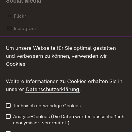
Social Media
Flickr
Instagram
LinkedIn
Um unsere Webseite für Sie optimal gestalten
Mastodon
und verbessern zu können, verwenden wir
Cookies.
Messenger
Social Wall
Weitere Informationen zu Cookies erhalten Sie in
unserer
Datenschutzerklärung
.
X / Twitter
Youtube
Technisch notwendige Cookies
Analyse-Cookies (Die Daten werden ausschließlich
Zum 
anonymisiert verarbeitet.)
Impressum
Kontakt